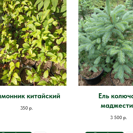
имонник китайский
Ель колюч
маджести
350
р.
3 500
р.