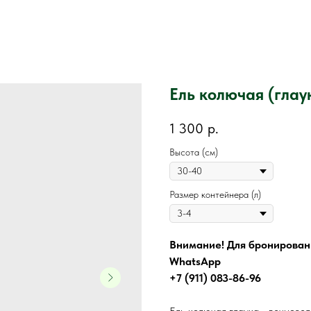
Ель колючая (глау
1 300
р.
Высота (см)
Размер контейнера (л)
Внимание! Для бронировани
WhatsApp
+7 (911) 083-86-96