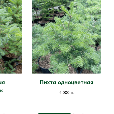
ая
Пихта одноцветная
к
4 000
р.