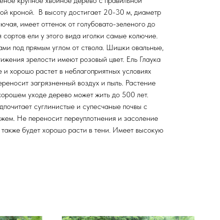
леное крупное хвойное дерево с правильной
ой кроной. В высоту достигает 20-30 м, диаметр
лючая, имеет оттенок от голубовато-зеленого до
 сортов ели у этого вида иголки самые колючие.
ами под прямым углом от ствола. Шишки овальные,
тижения зрелости имеют розовый цвет. Ель Глаука
е и хорошо растет в неблагоприятных условиях
ереносит загрязненный воздух и пыль. Растение
хорошем уходе дерево может жить до 500 лет.
дпочитает суглинистые и супесчаные почвы с
жем. Не переносит переуплотнения и засоление
о также будет хорошо расти в тени. Имеет высокую