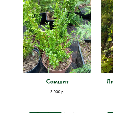
Самшит
Л
3 000
р.